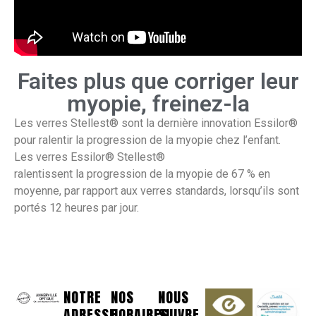
Faites plus que corriger leur
myopie, freinez-la
Les verres Stellest® sont la dernière innovation Essilor®
pour ralentir la progression de la myopie chez l’enfant.
Les verres Essilor® Stellest®
ralentissent la progression de la myopie de 67 % en
moyenne, par rapport aux verres standards, lorsqu’ils sont
portés 12 heures par jour.
NOTRE
NOS
NOUS
ADRESSE
HORAIRES
SUIVRE