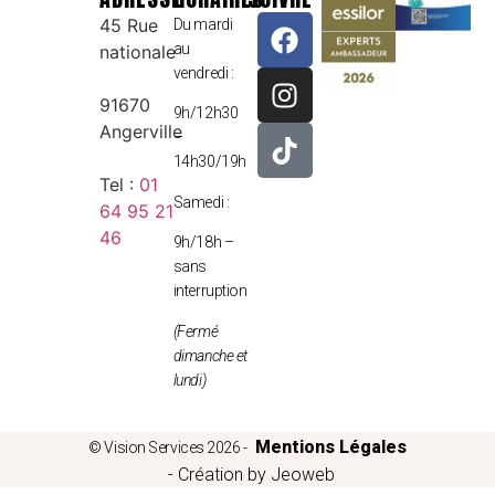
45 Rue
Du mardi
au
nationale
vendredi :
91670
9h/12h30
Angerville
–
14h30/19h
Tel :
01
Samedi :
64 95 21
46
9h/18h –
sans
interruption
(Fermé
dimanche et
lundi)
Mentions Légales
© Vision Services 2026 -
- Création by Jeoweb